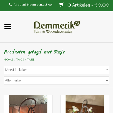
0 Artikelen - €0,00
Vragen? Neem contact op!
Home
Balustrades
Producten getagd met Tasje
Tiffany lampen
HOME
/
TAGS
/
TASJE
Tuindecoraties
Aluminium en messing
buitenlampen
Bronzen beelden voor