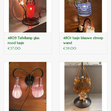
binnen en of buiten.
ANTIEK , Curiosa en
Replica's
4809 Tafellamp glas
4801 tasje blauwe streep
Cadeau artikelen
rood tasje
wand
€37,00
€39,00
Diversen
Winkel decoratie