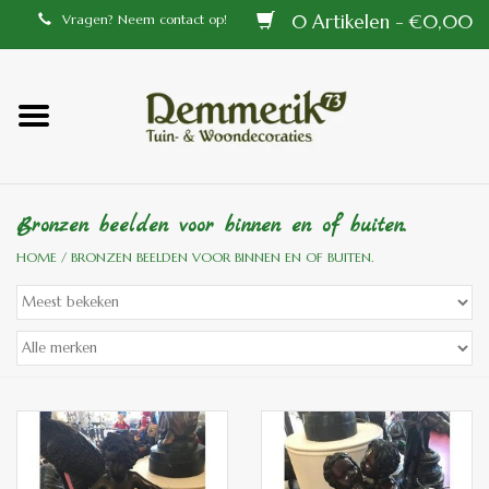
0 Artikelen - €0,00
Vragen? Neem contact op!
Home
Balustrades
Bronzen beelden voor binnen en of buiten.
Tiffany lampen
HOME
/
BRONZEN BEELDEN VOOR BINNEN EN OF BUITEN.
Tuindecoraties
Aluminium en messing
buitenlampen
Bronzen beelden voor