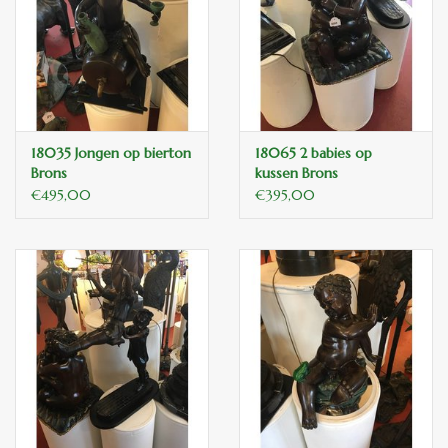
binnen en of buiten.
ANTIEK , Curiosa en
Replica's
18035 Jongen op bierton
18065 2 babies op
Cadeau artikelen
Brons
kussen Brons
€495,00
€395,00
Diversen
Winkel decoratie