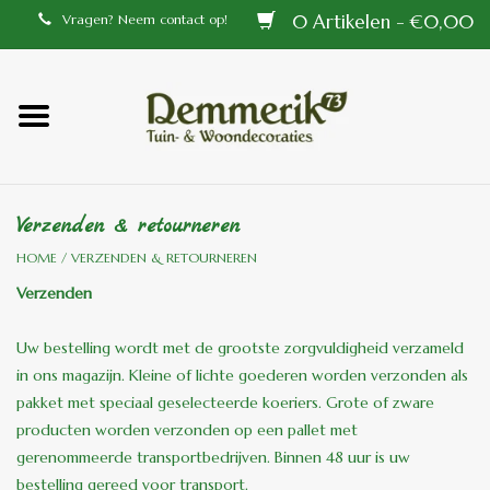
0 Artikelen - €0,00
Vragen? Neem contact op!
Home
Balustrades
Verzenden & retourneren
Tiffany lampen
HOME
/
VERZENDEN & RETOURNEREN
Verzenden
Tuindecoraties
Uw bestelling wordt met de grootste zorgvuldigheid verzameld
Aluminium en messing
in ons magazijn. Kleine of lichte goederen worden verzonden als
pakket met speciaal geselecteerde koeriers. Grote of zware
buitenlampen
producten worden verzonden op een pallet met
gerenommeerde transportbedrijven. Binnen 48 uur is uw
Bronzen beelden voor
bestelling gereed voor transport.