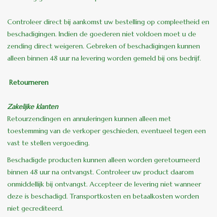
binnen en of buiten.
Controleer direct bij aankomst uw bestelling op compleetheid en
beschadigingen. Indien de goederen niet voldoen moet u de
ANTIEK , Curiosa en
zending direct weigeren. Gebreken of beschadigingen kunnen
Replica's
alleen binnen 48 uur na levering worden gemeld bij ons bedrijf.
Cadeau artikelen
Retourneren
Zakelijke klanten
Diversen
Retourzendingen en annuleringen kunnen alleen met
toestemming van de verkoper geschieden, eventueel tegen een
Winkel decoratie
vast te stellen vergoeding.
Beschadigde producten kunnen alleen worden geretourneerd
binnen 48 uur na ontvangst. Controleer uw product daarom
onmiddellijk bij ontvangst. Accepteer de levering niet wanneer
deze is beschadigd. Transportkosten en betaalkosten worden
niet gecrediteerd.