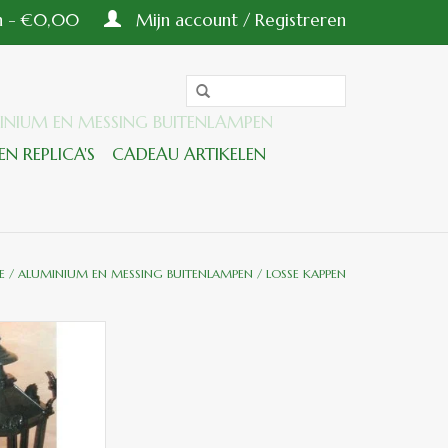
en - €0,00
Mijn account / Registreren
INIUM EN MESSING BUITENLAMPEN
EN REPLICA'S
CADEAU ARTIKELEN
E
/
ALUMINIUM EN MESSING BUITENLAMPEN
/
LOSSE KAPPEN
 zeskant middel
aat
GEN AAN
LWAGEN