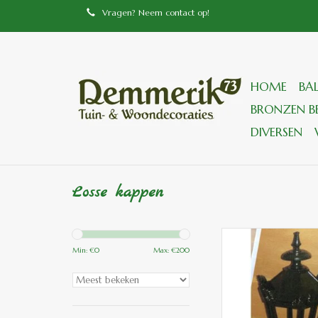
Vragen? Neem contact op!
HOME
BA
BRONZEN BE
DIVERSEN
Losse kappen
A/1 Aluminium kap ze
Min: €
0
Max: €
200
TOEVOEGEN
WINKELWA