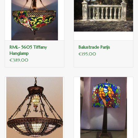
binnen en of buiten.
ANTIEK , Curiosa en
Replica's
RML- 5605 Tiffany
Balustrade Parijs
Cadeau artikelen
Hanglamp
€195,00
€389,00
Diversen
Winkel decoratie