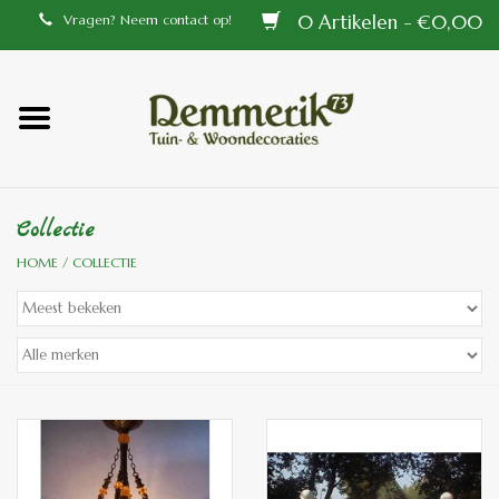
0 Artikelen - €0,00
Vragen? Neem contact op!
Home
Balustrades
Collectie
Tiffany lampen
HOME
/
COLLECTIE
Tuindecoraties
Aluminium en messing
buitenlampen
Bronzen beelden voor