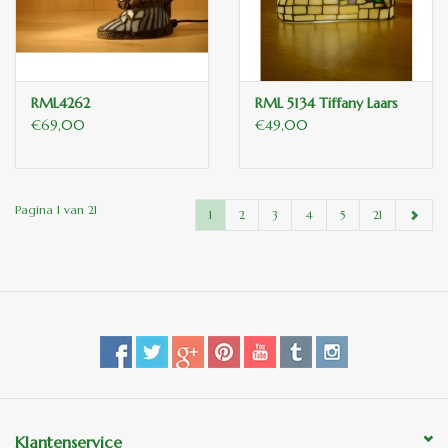
RML4262
RML 5134 Tiffany Laars
€69,00
€49,00
Pagina 1 van 21
1
2
3
4
5
21
Klantenservice