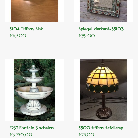
5104 Tiffany Slak
Spiegel vierkant-35103
€69,00
€99,00
F232 Fontein 3 schalen
5500 tiffany tafellamp
€3.750,00
€75,00