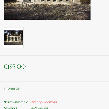
binnen en of buiten.
ANTIEK , Curiosa en
Replica's
Cadeau artikelen
Diversen
€195,00
Winkel decoratie
Informatie
Beschikbaarheid:
Niet op voorraad
Levertijd:
4-8 weken