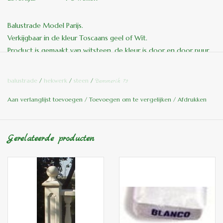
Balustrade Model Parijs.
Verkijgbaar in de kleur Toscaans geel of Wit.
Product is gemaakt van witsteen, de kleur is door en door puur
geel of wit!!
Hoogte : 94 CM
balustrade
/
hekwerk
/
steen
/
Demmerik 73
gewicht: 68KG
Aan verlanglijst toevoegen
/
Toevoegen om te vergelijken
/
Afdrukken
Verkoop gaat per strekkende meter.
Hoekzuilen apart.
Gerelateerde producten
Bijpassende hoekzuil:
Hoogte: 133 cm
Gewicht: 97 KG
Bestellen enkel in winkel, per mail of per telefoon