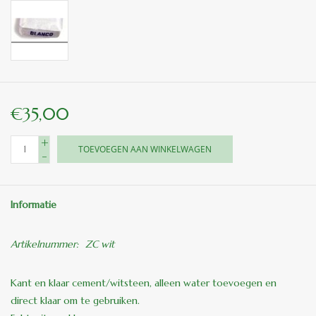
binnen en of buiten.
ANTIEK , Curiosa en
Replica's
€35,00
Cadeau artikelen
+
TOEVOEGEN AAN WINKELWAGEN
-
Diversen
Winkel decoratie
Informatie
Artikelnummer:
ZC wit
Kant en klaar cement/witsteen, alleen water toevoegen en
direct klaar om te gebruiken.