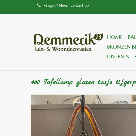
Vragen? Neem contact op!
HOME
BA
BRONZEN BE
DIVERSEN
4811 Tafellamp glazen tasje tijgerp