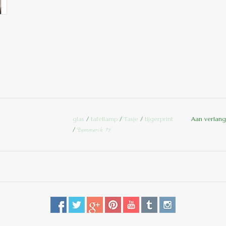
glas
/
tafellamp
/
Tasje
/
tijgerprint
Aan verlang
/
Demmerik 73