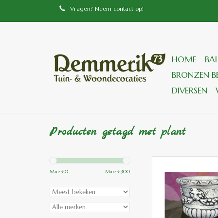
Vragen? Neem contact op!
HOME
BA
BRONZEN BE
DIVERSEN
Producten getagd met plant
grote bloempot van w
leeuwekoppen r
Min: €
0
Max: €
300
TOEVOEGEN
WINKELWA