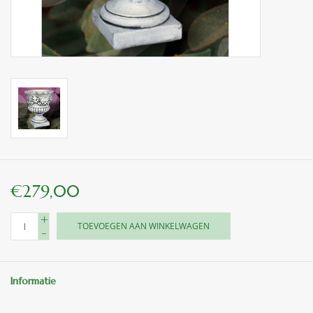
binnen en of buiten.
ANTIEK , Curiosa en
Replica's
Cadeau artikelen
Diversen
€279,00
Winkel decoratie
+
TOEVOEGEN AAN WINKELWAGEN
-
Informatie