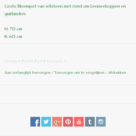
Grote Bloempot van witsteen met rond om Leeuwekoppen en
guirlanders
H: 70 cm
B: 60 cm
KG: 96
LET OP !!!!!!
bloempot
/
plant
/
pot
/
Demmerik 73
Dit artikel is te zwaar voor de post, dus enkel afhalen, wel even
Aan verlanglijst toevoegen
/
Toevoegen om te vergelijken
/
Afdrukken
bellen of hij op voorraad is.