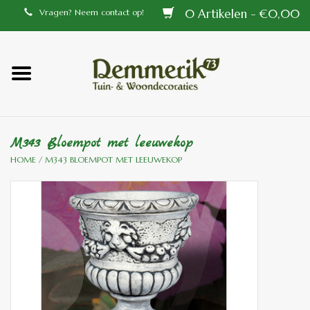
0 Artikelen - €0,00
Vragen? Neem contact op!
Home
Balustrades
M343 Bloempot met leeuwekop
Tiffany lampen
HOME
/
M343 BLOEMPOT MET LEEUWEKOP
Tuindecoraties
Aluminium en messing
buitenlampen
Bronzen beelden voor