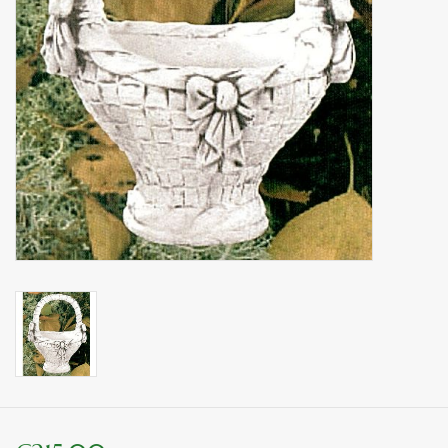
binnen en of buiten.
ANTIEK , Curiosa en
Replica's
Cadeau artikelen
Diversen
Winkel decoratie