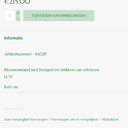
€215,00
+
TOEVOEGEN AAN WINKELWAGEN
-
Informatie
Artikelnummer:
M029
Bloemenmand met hengsel en strikken van witsteen
H:79
B:61 cm
58KG
Demmerik 73
ook leverbaar in de kleur Toscaans, meerprijs 10 %
Aan verlanglijst toevoegen
/
Toevoegen om te vergelijken
/
Afdrukken