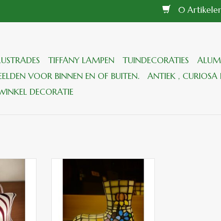
0 Artikel
LUSTRADES
TIFFANY LAMPEN
TUINDECORATIES
ALUM
ELDEN VOOR BINNEN EN OF BUITEN.
ANTIEK , CURIOSA 
WINKEL DECORATIE
 bruin/wit
RML 5134 Tiffany Laars
TOEVOEGEN AAN
 AAN
WINKELWAGEN
GEN