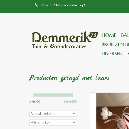
Vragen? Neem contact op!
HOME
BA
BRONZEN BE
DIVERSEN
Producten getagd met laars
4807 wand lamp laars
glas
Min: €
0
Max: €
50
TOEVOEGEN
WINKELWA