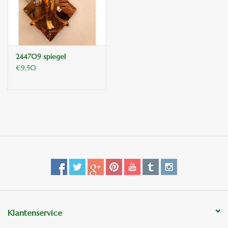
binnen en of buiten.
ANTIEK , Curiosa en
Replica's
244709 spiegel
€9,50
Cadeau artikelen
Diversen
Winkel decoratie
Klantenservice