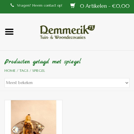
0 Artikelen - €0,00
Vragen? Neem contact op!
Home
Balustrades
Producten getagd met spiegel
Tiffany lampen
HOME
/
TAGS
/
SPIEGEL
Tuindecoraties
Aluminium en messing
buitenlampen
Bronzen beelden voor