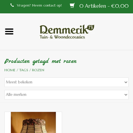
0 Artikelen - €0,00
Vragen? Neem contact op!
Home
Balustrades
Producten getagd met rozen
Tiffany lampen
HOME
/
TAGS
/
ROZEN
Tuindecoraties
Aluminium en messing
buitenlampen
Bronzen beelden voor