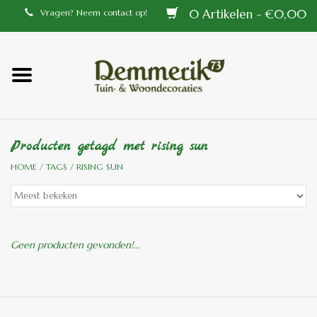
0 Artikelen - €0,00
Vragen? Neem contact op!
Home
Balustrades
Producten getagd met rising sun
Tiffany lampen
HOME
/
TAGS
/
RISING SUN
Tuindecoraties
Aluminium en messing
Geen producten gevonden!...
buitenlampen
Bronzen beelden voor