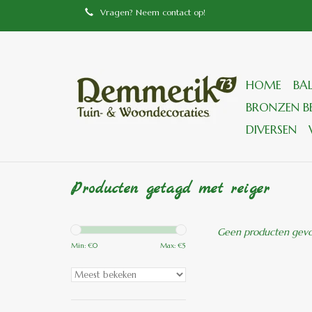
Vragen? Neem contact op!
HOME
BA
BRONZEN BE
DIVERSEN
Producten getagd met reiger
Geen producten gevon
Min: €
0
Max: €
5