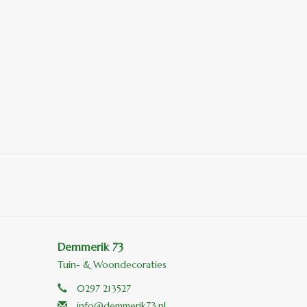
Demmerik 73
Tuin- & Woondecoraties
0297 213527
info@demmerik73.nl