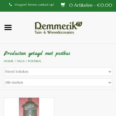
0 Artikelen - €0,00
Vragen? Neem contact op!
Home
Balustrades
Producten getagd met postbus
Tiffany lampen
HOME
/
TAGS
/
POSTBUS
Tuindecoraties
Aluminium en messing
buitenlampen
Bronzen beelden voor