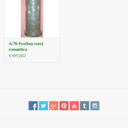
binnen en of buiten.
ANTIEK , Curiosa en
Replica's
A/76 Postbus rond
Cadeau artikelen
romantica
€595,00
Diversen
Winkel decoratie