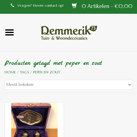
0 Artikelen - €0,00
Vragen? Neem contact op!
Home
Balustrades
Producten getagd met peper en zout
Tiffany lampen
HOME
/
TAGS
/
PEPER EN ZOUT
Tuindecoraties
Aluminium en messing
buitenlampen
Bronzen beelden voor