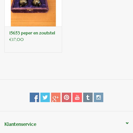
binnen en of buiten.
ANTIEK , Curiosa en
Replica's
15653 peper en zoutstel
€17,00
Cadeau artikelen
Diversen
Winkel decoratie
Klantenservice