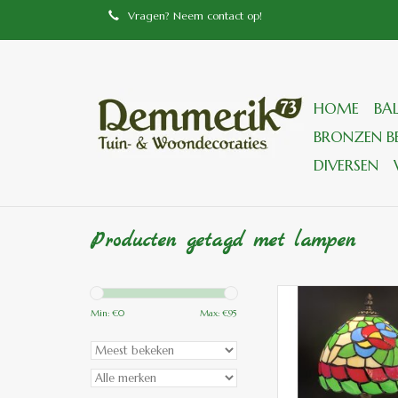
Vragen? Neem contact op!
HOME
BA
BRONZEN BE
DIVERSEN
Producten getagd met lampen
D10094 Tiffany Tafel
bloemen
Min: €
0
Max: €
95
TOEVOEGEN
WINKELWA