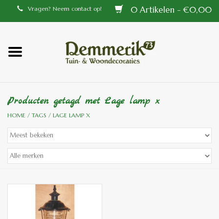
0 Artikelen - €0,00
Vragen? Neem contact op!
Home
Balustrades
Producten getagd met Lage lamp x
Tiffany lampen
HOME
/
TAGS
/
LAGE LAMP X
Tuindecoraties
Aluminium en messing
buitenlampen
Bronzen beelden voor