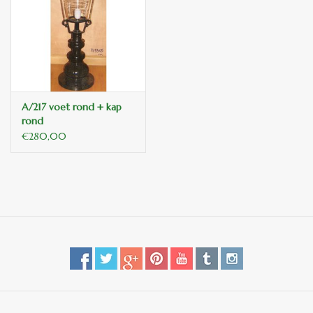
binnen en of buiten.
ANTIEK , Curiosa en
Replica's
A/217 voet rond + kap
Cadeau artikelen
rond
€280,00
Diversen
Winkel decoratie