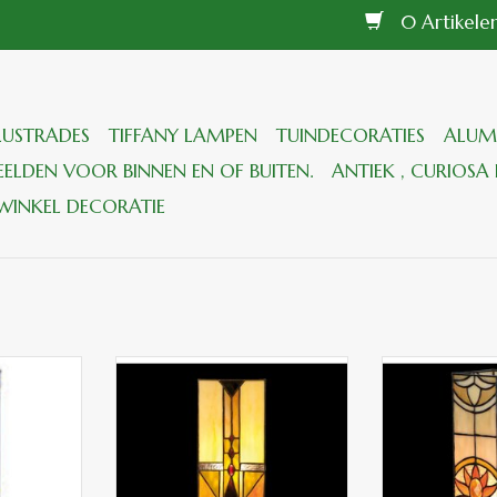
0 Artikel
LUSTRADES
TIFFANY LAMPEN
TUINDECORATIES
ALUM
ELDEN VOOR BINNEN EN OF BUITEN.
ANTIEK , CURIOSA 
WINKEL DECORATIE
lamp Model
Tafellamp windlicht tiffany
Tiffany tafel la
compleet 18*45 cm 1x E27 max
max
60w
 AAN
TOEVOE
GEN
TOEVOEGEN AAN
WINKE
WINKELWAGEN