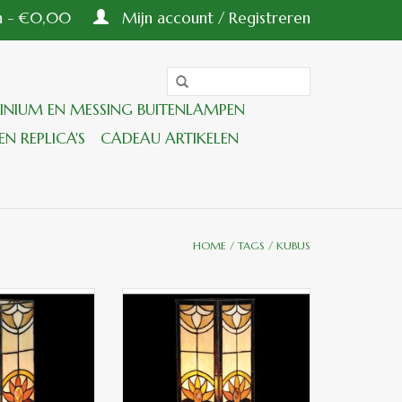
en - €0,00
Mijn account / Registreren
INIUM EN MESSING BUITENLAMPEN
EN REPLICA'S
CADEAU ARTIKELEN
HOME
/
TAGS
/
KUBUS
mp 12*35 cm 1x E14
Tafellamp tiffany compleet 18*45
 40w
cm 1x E27 max 60w
GEN AAN
TOEVOEGEN AAN
LWAGEN
WINKELWAGEN