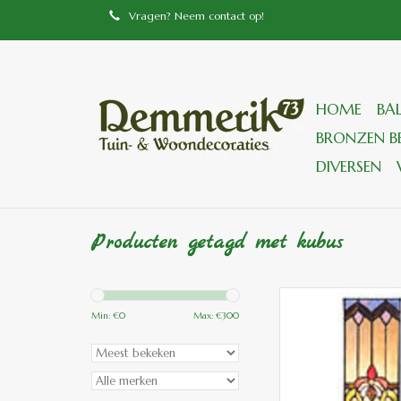
Vragen? Neem contact op!
HOME
BA
BRONZEN BE
DIVERSEN
Producten getagd met kubus
L 5907 Tiffany tafel
Kubus
Min: €
0
Max: €
300
TOEVOEGEN
WINKELWA