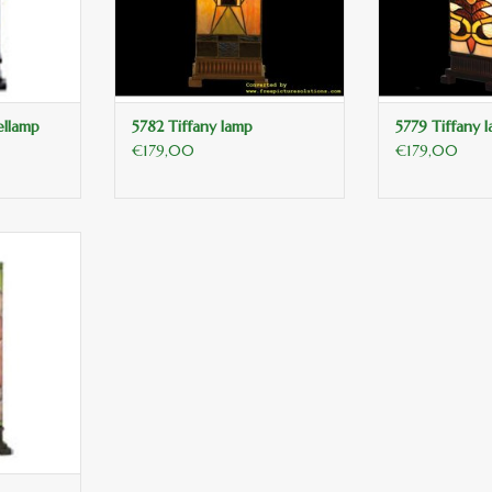
ellamp
5782 Tiffany lamp
5779 Tiffany 
€179,00
€179,00
 dragonfly
cm E27/60w
 AAN
GEN