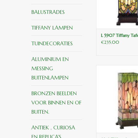
BALUSTRADES
TIFFANY LAMPEN
L 5907 Tiffany Taf
€235,00
TUINDECORATIES
ALUMINIUM EN
MESSING
Tafellamp windlicht
tiffany compl. 18*45
BUITENLAMPEN
TOEVOEGEN
WINKELWA
BRONZEN BEELDEN
VOOR BINNEN EN OF
BUITEN.
ANTIEK , CURIOSA
EN REPLICA'S