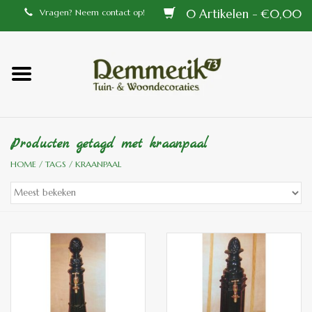
0 Artikelen - €0,00
Vragen? Neem contact op!
Home
Balustrades
Producten getagd met kraanpaal
Tiffany lampen
HOME
/
TAGS
/
KRAANPAAL
Tuindecoraties
Aluminium en messing
buitenlampen
Bronzen beelden voor