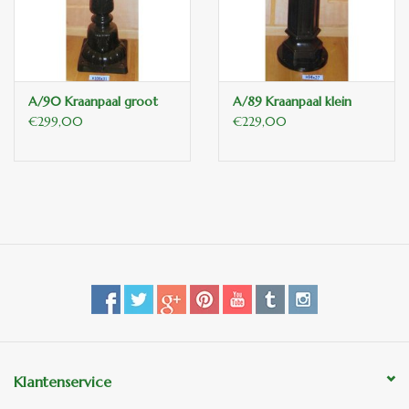
binnen en of buiten.
ANTIEK , Curiosa en
Replica's
A/90 Kraanpaal groot
A/89 Kraanpaal klein
€299,00
€229,00
Cadeau artikelen
Diversen
Winkel decoratie
Klantenservice