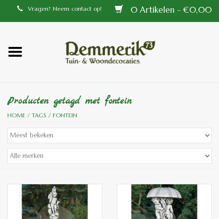
0 Artikelen - €0,00
Vragen? Neem contact op!
Home
Balustrades
Producten getagd met fontein
Tiffany lampen
HOME
/
TAGS
/
FONTEIN
Tuindecoraties
Aluminium en messing
buitenlampen
Bronzen beelden voor