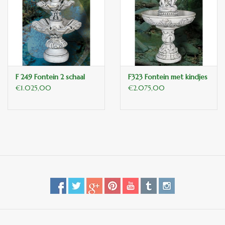
binnen en of buiten.
ANTIEK , Curiosa en
Replica's
F 249 Fontein 2 schaal
F323 Fontein met kindjes
Cadeau artikelen
€1.025,00
€2.075,00
Diversen
Winkel decoratie