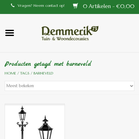
0 Artikelen - €0,00
Vragen? Neem contact op!
Home
Balustrades
Producten getagd met barneveld
Tiffany lampen
HOME
/
TAGS
/
BARNEVELD
Tuindecoraties
Aluminium en messing
buitenlampen
Bronzen beelden voor