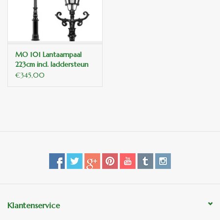
binnen en of buiten.
ANTIEK , Curiosa en
Replica's
MO 101 Lantaarnpaal
223cm incl. laddersteun
€345,00
Cadeau artikelen
Diversen
Winkel decoratie
Klantenservice