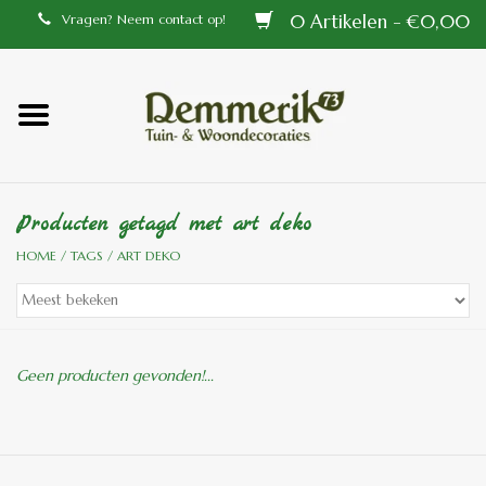
0 Artikelen - €0,00
Vragen? Neem contact op!
Home
Balustrades
Producten getagd met art deko
Tiffany lampen
HOME
/
TAGS
/
ART DEKO
Tuindecoraties
Aluminium en messing
Geen producten gevonden!...
buitenlampen
Bronzen beelden voor