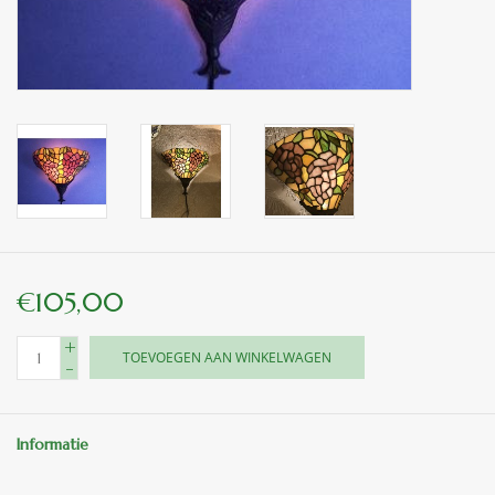
binnen en of buiten.
ANTIEK , Curiosa en
Replica's
Cadeau artikelen
Diversen
€105,00
Winkel decoratie
+
TOEVOEGEN AAN WINKELWAGEN
-
Informatie