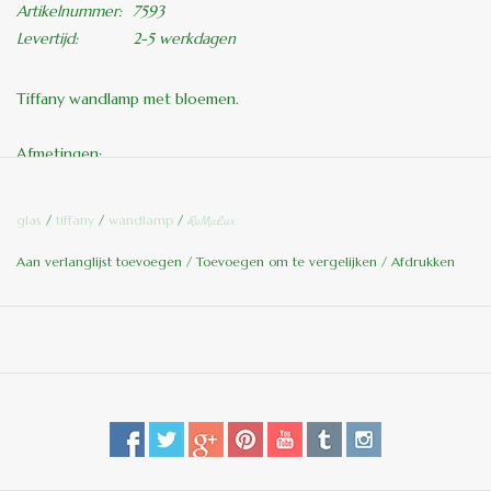
Artikelnummer:
7593
Levertijd:
2-5 werkdagen
Tiffany wandlamp met bloemen.
Afmetingen:
H: 29cm
B: 30cm
glas
/
tiffany
/
wandlamp
/
RoMaLux
Al onze Tiffany lampen zijn van origineel glas en met de hand
Aan verlanglijst toevoegen
/
Toevoegen om te vergelijken
/
Afdrukken
vervaardigd.
Kleuren kunnen in werkelijkheid iets afwijken van de
afbeeldingen.