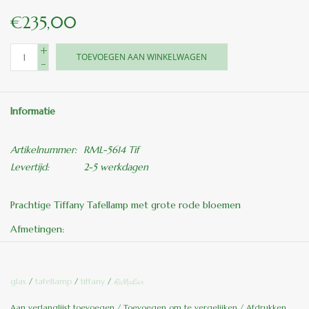
€235,00
+
TOEVOEGEN AAN WINKELWAGEN
-
Informatie
Artikelnummer:
RML-5614 Tif
Levertijd:
2-5 werkdagen
Prachtige Tiffany Tafellamp met grote rode bloemen
Afmetingen:
H: 65 cm
Ø: 38 cm
glas
/
tafellamp
/
tiffany
/
RoMaLux
Al onze Tiffany lampen zijn van orgineel glas en met de hand
Aan verlanglijst toevoegen
/
Toevoegen om te vergelijken
/
Afdrukken