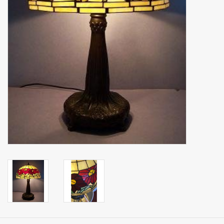
binnen en of buiten.
ANTIEK , Curiosa en
Replica's
Cadeau artikelen
Diversen
Winkel decoratie