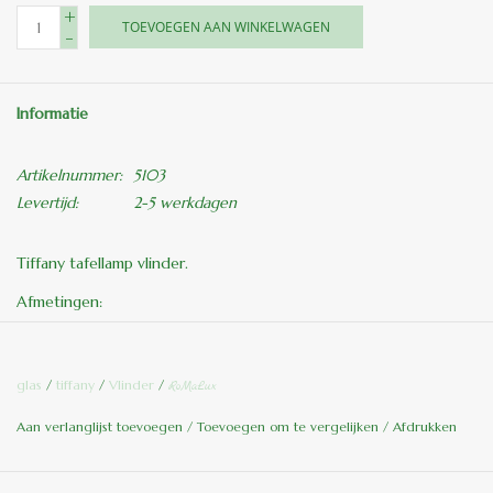
+
TOEVOEGEN AAN WINKELWAGEN
-
Informatie
Artikelnummer:
5103
Levertijd:
2-5 werkdagen
Tiffany tafellamp vlinder.
Afmetingen:
H. 22 cm
L. 20 cm
glas
/
tiffany
/
Vlinder
/
RoMaLux
Al onze Tiffany lampen zijn van origineel glas en met de hand
Aan verlanglijst toevoegen
/
Toevoegen om te vergelijken
/
Afdrukken
vervaardigd.
Kleuren kunnen in werkelijkheid iets afwijken van de