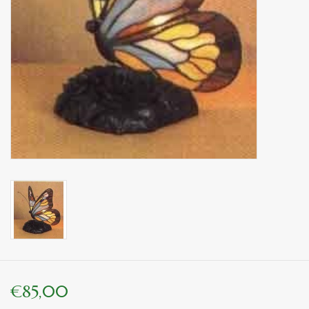
binnen en of buiten.
ANTIEK , Curiosa en
Replica's
Cadeau artikelen
Diversen
Winkel decoratie
€85,00