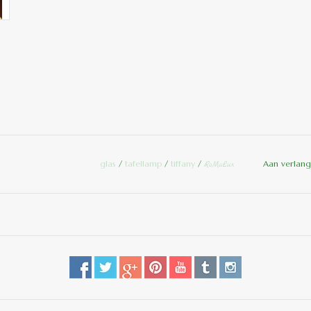
glas
/
tafellamp
/
tiffany
/
Aan verlang
RoMaLux