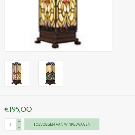
binnen en of buiten.
ANTIEK , Curiosa en
Replica's
Cadeau artikelen
Diversen
Winkel decoratie
€195,00
+
TOEVOEGEN AAN WINKELWAGEN
-