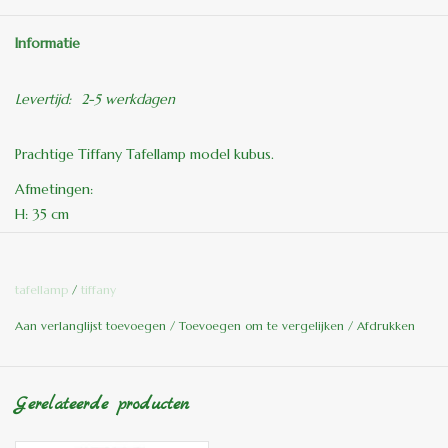
Informatie
Levertijd:
2-5 werkdagen
Prachtige Tiffany Tafellamp model kubus.
Afmetingen:
H: 35 cm
B: 12 cm
Al onze Tiffany lampen zijn van origineel glas en met de hand
tafellamp
/
tiffany
vervaardigd.
Aan verlanglijst toevoegen
/
Toevoegen om te vergelijken
/
Afdrukken
Kleuren kunnen in werkelijkheid iets afwijken van de
afbeeldingen.
Gerelateerde producten