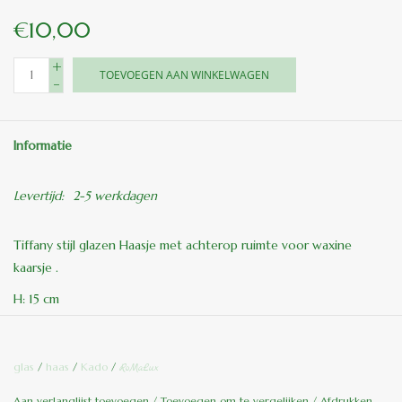
€10,00
+
TOEVOEGEN AAN WINKELWAGEN
-
Informatie
Levertijd:
2-5 werkdagen
Tiffany stijl glazen Haasje met achterop ruimte voor waxine
kaarsje .
H: 15 cm
B: 7,5 cm
D: 7 cm
glas
/
haas
/
Kado
/
RoMaLux
kleuren op foto’s kunnen in werkelijkheid iets afwijken .
Aan verlanglijst toevoegen
/
Toevoegen om te vergelijken
/
Afdrukken