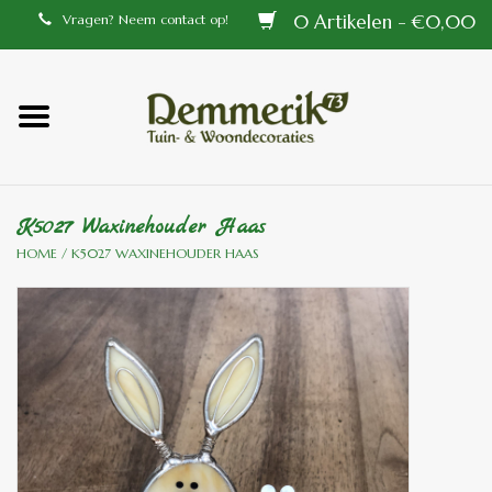
0 Artikelen - €0,00
Vragen? Neem contact op!
Home
Balustrades
K5027 Waxinehouder Haas
Tiffany lampen
HOME
/
K5027 WAXINEHOUDER HAAS
Tuindecoraties
Aluminium en messing
buitenlampen
Bronzen beelden voor