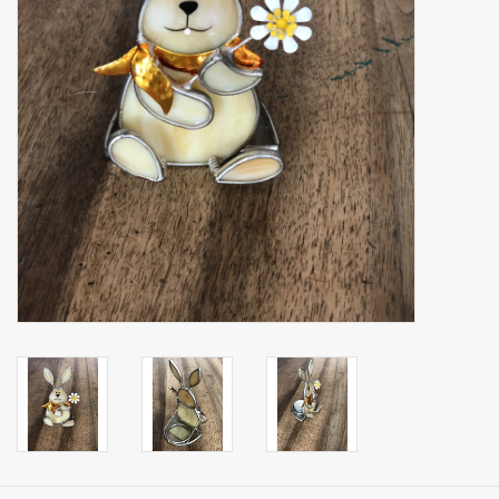
binnen en of buiten.
ANTIEK , Curiosa en
Replica's
Cadeau artikelen
Diversen
Winkel decoratie