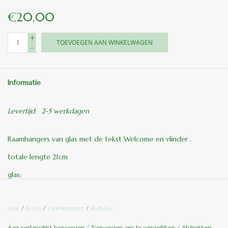
€20,00
+
TOEVOEGEN AAN WINKELWAGEN
-
Informatie
Levertijd:
2-5 werkdagen
Raamhangers van glas met de tekst Welcome en vlinder .
totale lengte 21cm
glas:
H: 13 cm
glas
/
Kado
/
raamhanger
/
RoMaLux
B: 40 cm
kleuren op foto’s kunnen in werkelijkheid iets afwijken .
Aan verlanglijst toevoegen
/
Toevoegen om te vergelijken
/
Afdrukken