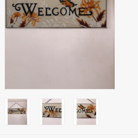
binnen en of buiten.
ANTIEK , Curiosa en
Replica's
Cadeau artikelen
Diversen
Winkel decoratie