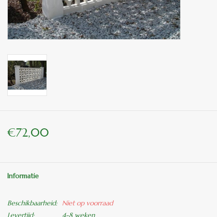
binnen en of buiten.
ANTIEK , Curiosa en
Replica's
Cadeau artikelen
Diversen
€72,00
Winkel decoratie
Informatie
Beschikbaarheid:
Niet op voorraad
Levertijd:
4-8 weken