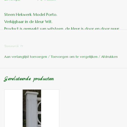
Steen Hekwerk Model Porto.
Verkijgbaar in de kleur Wit.
Product is gemaakt van witsteen, de kleur is door en door puur
wit!!
Hoogte : 85CM
Demmerik 73
Gewicht: 45KG
Aan verlanglijst toevoegen
/
Toevoegen om te vergelijken
/
Afdrukken
Verkoop gaat per strekkende meter.
Hoekzuilen apart.
Gerelateerde producten
Bijpassende hoekzuil:
Hoogte: 93 CM
Gewicht: 53 KG
Bestellen enkel in winkel, per mail of per telefoon