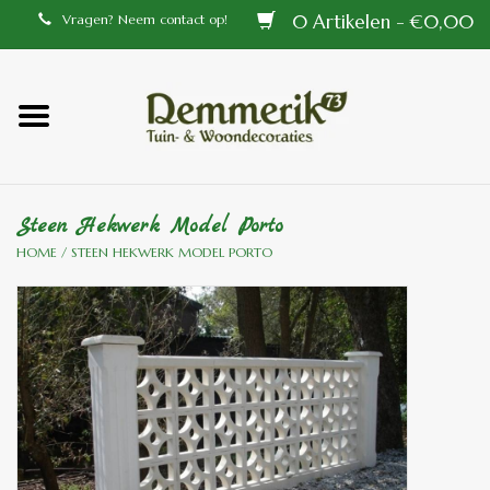
0 Artikelen - €0,00
Vragen? Neem contact op!
Home
Balustrades
Steen Hekwerk Model Porto
Tiffany lampen
HOME
/
STEEN HEKWERK MODEL PORTO
Tuindecoraties
Aluminium en messing
buitenlampen
Bronzen beelden voor