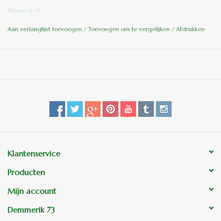
ook leverbaar in de kleur Toscaans meerprijs 10%
Demmerik 73
Let Op !!! Te zwaar voor TNT post, alleen af te halen in ons
Aan verlanglijst toevoegen
/
Toevoegen om te vergelijken
/
Afdrukken
tuincentrum.
Klantenservice
Producten
Mijn account
Demmerik 73