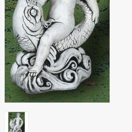
binnen en of buiten.
ANTIEK , Curiosa en
Replica's
Cadeau artikelen
Diversen
Winkel decoratie