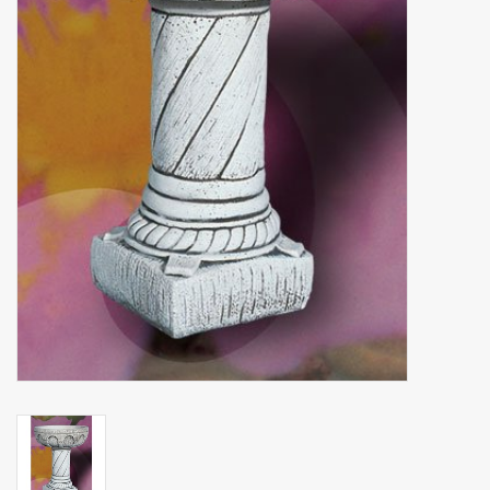
binnen en of buiten.
ANTIEK , Curiosa en
Replica's
Cadeau artikelen
Diversen
Winkel decoratie