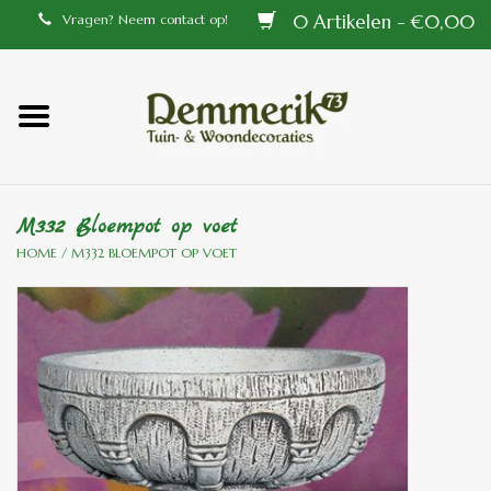
0 Artikelen - €0,00
Vragen? Neem contact op!
Home
Balustrades
M332 Bloempot op voet
Tiffany lampen
HOME
/
M332 BLOEMPOT OP VOET
Tuindecoraties
Aluminium en messing
buitenlampen
Bronzen beelden voor