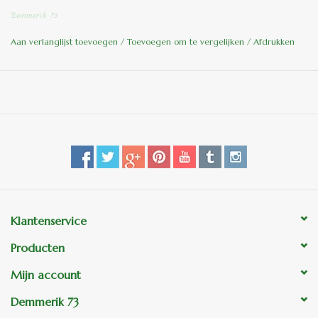
Demmerik 73
Let Op !!! Te zwaar voor TNT post, alleen af te halen in ons
tuincentrum.
Aan verlanglijst toevoegen
/
Toevoegen om te vergelijken
/
Afdrukken
Klantenservice
Producten
Mijn account
Demmerik 73