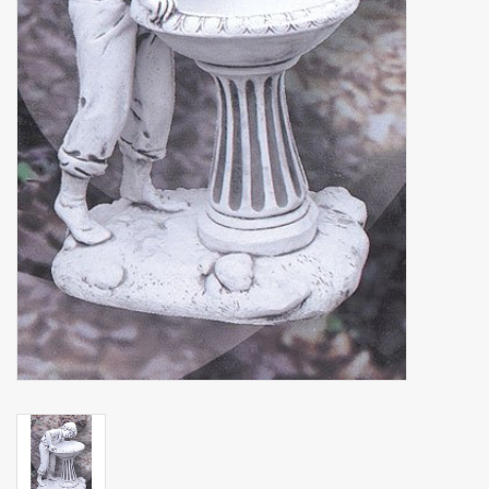
binnen en of buiten.
ANTIEK , Curiosa en
Replica's
Cadeau artikelen
Diversen
Winkel decoratie