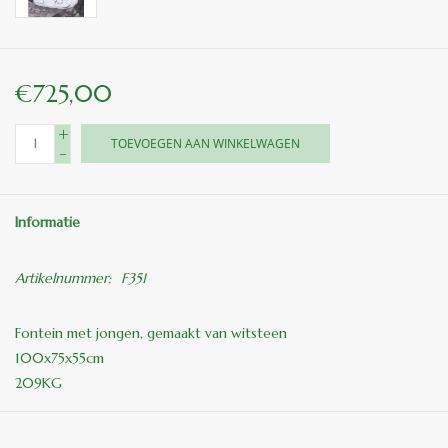
€725,00
+
TOEVOEGEN AAN WINKELWAGEN
-
Informatie
Artikelnummer:
F351
Fontein met jongen, gemaakt van witsteen
100x75x55cm
209KG
prijs is af fabriek= zonder pomp en aansluitslangen