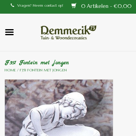
0 Artikelen - €0,00
Vragen? Neem contact op!
Home
Balustrades
F351 Fontein met jongen
Tiffany lampen
HOME
/
F351 FONTEIN MET JONGEN
Tuindecoraties
Aluminium en messing
buitenlampen
Bronzen beelden voor