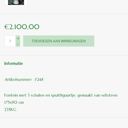
€2.100,00
+
TOEVOEGEN AAN WINKELWAGEN
-
Informatie
Artikelnummer:
F248
Fontein met 3 schalen en spuitfiguurtje, gemaakt van witsteen
175x90 cm
235KG
prijs is af fabriek= zonder pomp en aansluitslangen