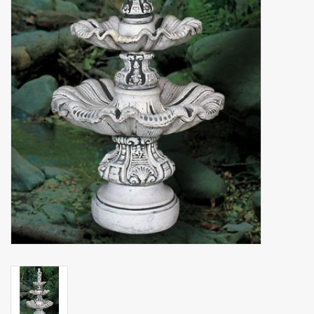
binnen en of buiten.
ANTIEK , Curiosa en
Replica's
Cadeau artikelen
Diversen
Winkel decoratie