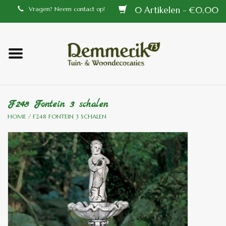
0 Artikelen - €0,00
Vragen? Neem contact op!
Home
Balustrades
F248 Fontein 3 schalen
Tiffany lampen
HOME
/
F248 FONTEIN 3 SCHALEN
Tuindecoraties
Aluminium en messing
buitenlampen
Bronzen beelden voor