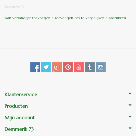
prijs is af fabriek= zonder pomp en aansluitslangen
Demmerik 73
compleet spuitend leverbaar tegen meerprijs
Aan verlanglijst toevoegen
/
Toevoegen om te vergelijken
/
Afdrukken
ook leverbaar in de kleur Toscaans meerprijs 10 %
Let Op !!! Te zwaar voor TNT post, alleen af te halen in ons
tuincentrum, of na overleg via transporteur op pallet.
Klantenservice
Producten
Mijn account
Demmerik 73