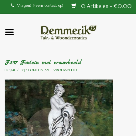
0 Artikelen - €0,00
Vragen? Neem contact op!
Home
Balustrades
F237 Fontein met vrouwbeeld
Tiffany lampen
HOME
/
F237 FONTEIN MET VROUWBEELD
Tuindecoraties
Aluminium en messing
buitenlampen
Bronzen beelden voor