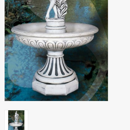
binnen en of buiten.
ANTIEK , Curiosa en
Replica's
Cadeau artikelen
Diversen
Winkel decoratie