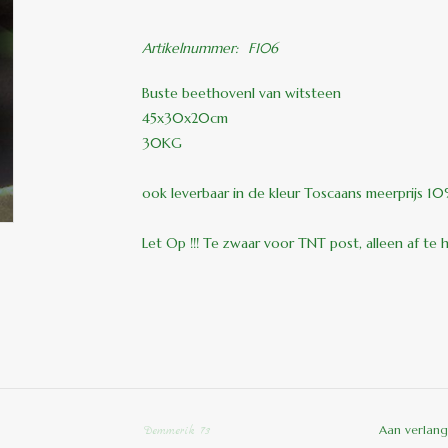
Artikelnummer:
F106
Buste beethovenl van witsteen
45x30x20cm
30KG
ook leverbaar in de kleur Toscaans meerprijs 1
Let Op !!! Te zwaar voor TNT post, alleen af te 
Aan verlang
Demmerik 73