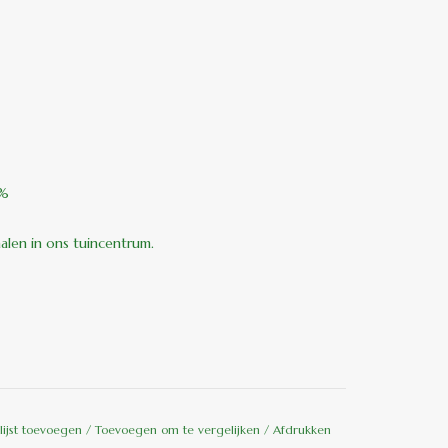
0%
halen in ons tuincentrum.
lijst toevoegen
/
Toevoegen om te vergelijken
/
Afdrukken