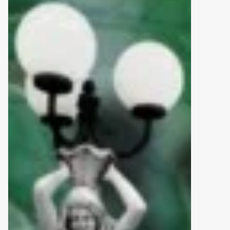
binnen en of buiten.
ANTIEK , Curiosa en
Replica's
Cadeau artikelen
Diversen
Winkel decoratie