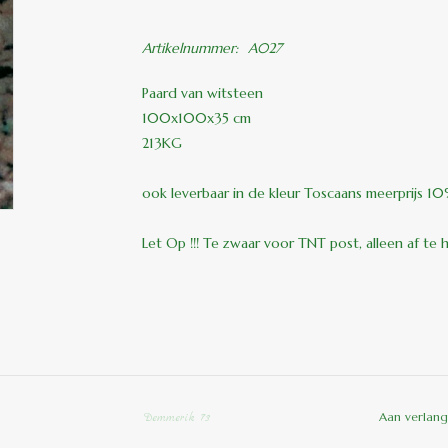
Artikelnummer:
A027
Paard van witsteen
100x100x35 cm
213KG
ook leverbaar in de kleur Toscaans meerprijs 1
Let Op !!! Te zwaar voor TNT post, alleen af te 
Aan verlang
Demmerik 73