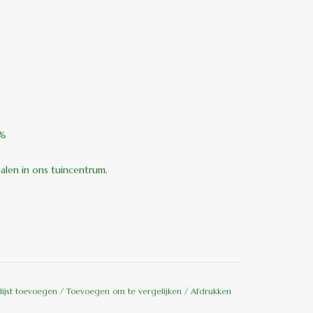
0%
halen in ons tuincentrum.
lijst toevoegen
/
Toevoegen om te vergelijken
/
Afdrukken