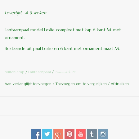
Levertijd:
4-8 weken
Lantaarnpaal model Leslie compleet met kap 6 kant M. met
ornament.
Bestaande uit paal Leslie en 6 kant met ornament maat M.
H: 170 cm totaal
buitenlamp
/
Lantaarnpaal
/
Demmerik 73
Paal :110 cm
Aan verlanglijst toevoegen
/
Toevoegen om te vergelijken
/
Afdrukken
Kap: 60 cm
De oud Hollandse lantaarnpalen zijn ambachtelijk vervaardigd uit
een hoge kwaliteit aluminium met toevoeging van titaan
magnesium. Hierdoor vallen de lantaarnpalen in de hoogste
categorie kwaliteit. De onderdelen zijn eerst gechromateerd,
daarna krijgen ze een anticorrosie laag. Als laatste wordt het