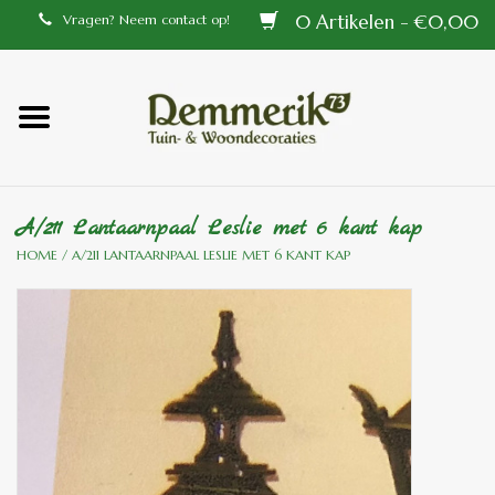
0 Artikelen - €0,00
Vragen? Neem contact op!
Home
Balustrades
A/211 Lantaarnpaal Leslie met 6 kant kap
Tiffany lampen
HOME
/
A/211 LANTAARNPAAL LESLIE MET 6 KANT KAP
Tuindecoraties
Aluminium en messing
buitenlampen
Bronzen beelden voor