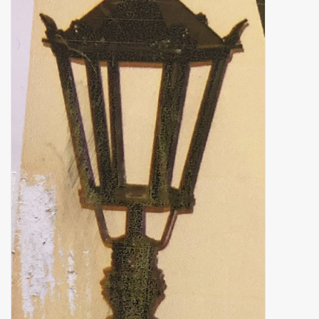
binnen en of buiten.
ANTIEK , Curiosa en
Replica's
Cadeau artikelen
Diversen
Winkel decoratie