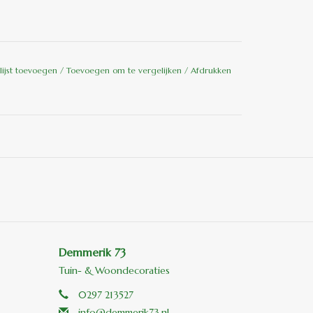
lijst toevoegen
/
Toevoegen om te vergelijken
/
Afdrukken
Demmerik 73
Tuin- & Woondecoraties
0297 213527
info@demmerik73.nl