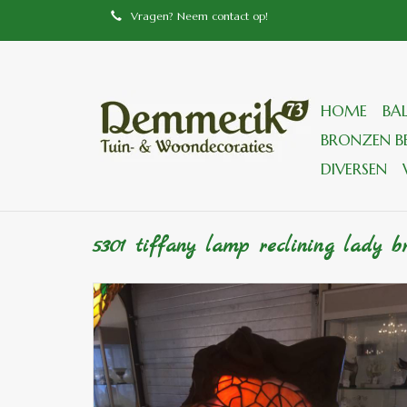
Vragen? Neem contact op!
HOME
BA
BRONZEN BE
DIVERSEN
5301 tiffany lamp reclining lady b