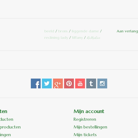
beeld
/
brons
/
liggende dame
/
Aan verlang
reclining lady
/
tiffany
/
RoMaLux
ten
Mijn account
oducten
Registreren
producten
Mijn bestellingen
ingen
Mijn tickets